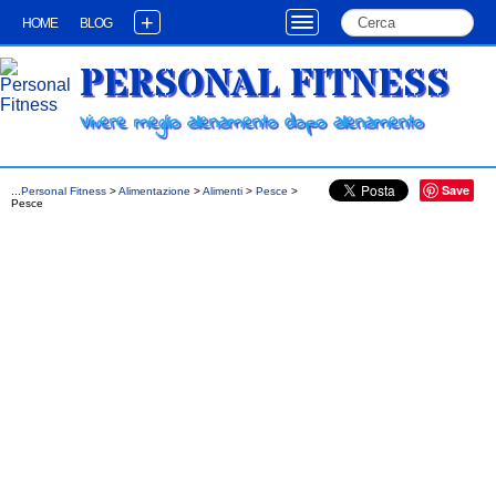
+
HOME
BLOG
PERSONAL FITNESS
Vivere meglio allenamento dopo allenamento
Save
...
Personal Fitness
>
Alimentazione
>
Alimenti
>
Pesce
>
Pesce