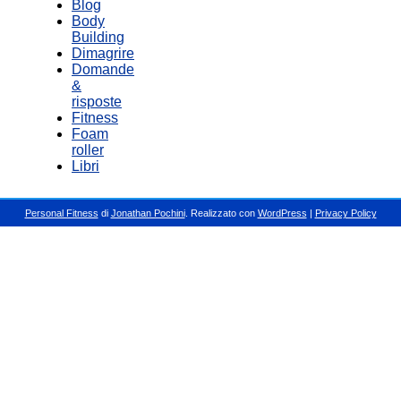
Blog
Body
Building
Dimagrire
Domande
&
risposte
Fitness
Foam
roller
Libri
Personal Fitness
di
Jonathan Pochini
. Realizzato con
WordPress
|
Privacy Policy