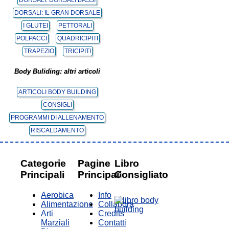
DORSALI: DORSALI BASSI
DORSALI: IL GRAN DORSALE
I GLUTEI
PETTORALI
POLPACCI
QUADRICIPITI
TRAPEZIO
TRICIPITI
Body Buliding: altri articoli
ARTICOLI BODY BUILDING
CONSIGLI
PROGRAMMI DI ALLENAMENTO
RISCALDAMENTO
Categorie
Pagine
Libro
Principali
Principali
Consigliato
Aerobica
Info
Alimentazione
Collabora
Arti
Credits
Marziali
Contatti