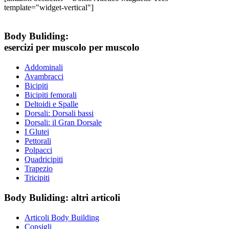
template="widget-vertical"]
Body Buliding:
esercizi per muscolo per muscolo
Addominali
Avambracci
Bicipiti
Bicipiti femorali
Deltoidi e Spalle
Dorsali: Dorsali bassi
Dorsali: il Gran Dorsale
I Glutei
Pettorali
Polpacci
Quadricipiti
Trapezio
Tricipiti
Body Buliding: altri articoli
Articoli Body Building
Consigli