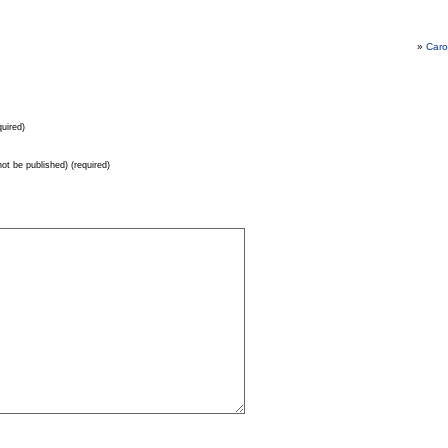
»
Caro
uired)
 not be published) (required)