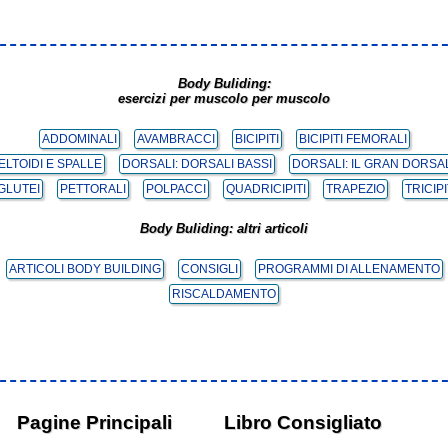
Body Buliding:
esercizi per muscolo per muscolo
ADDOMINALI
AVAMBRACCI
BICIPITI
BICIPITI FEMORALI
ELTOIDI E SPALLE
DORSALI: DORSALI BASSI
DORSALI: IL GRAN DORSA
 GLUTEI
PETTORALI
POLPACCI
QUADRICIPITI
TRAPEZIO
TRICIPI
Body Buliding: altri articoli
ARTICOLI BODY BUILDING
CONSIGLI
PROGRAMMI DI ALLENAMENTO
RISCALDAMENTO
Pagine Principali
Libro Consigliato