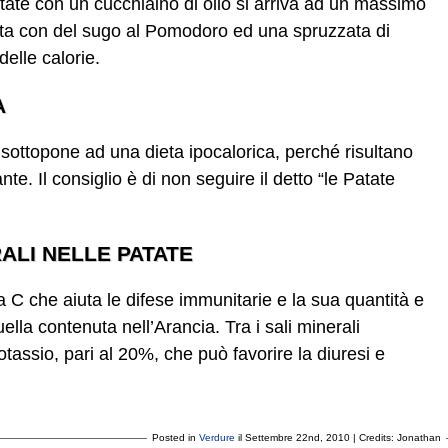
tate con un cucchiaino di olio si arriva ad un massimo
asta con del sugo al Pomodoro ed una spruzzata di
delle calorie.
A
 sottopone ad una dieta ipocalorica, perché risultano
e. Il consiglio è di non seguire il detto “le Patate
RALI NELLE PATATE
C che aiuta le difese immunitarie e la sua quantità e
uella contenuta nell’Arancia. Tra i sali minerali
otassio, pari al 20%, che può favorire la diuresi e
Posted in
Verdure
il Settembre 22nd, 2010 | Credits: Jonathan