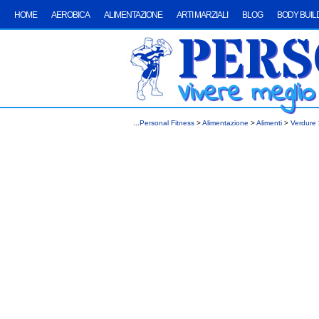
HOME
AEROBICA
ALIMENTAZIONE
ARTI MARZIALI
BLOG
BODY BUIL
PERS
Vivere megli
...
Personal Fitness
>
Alimentazione
>
Alimenti
>
Verdure