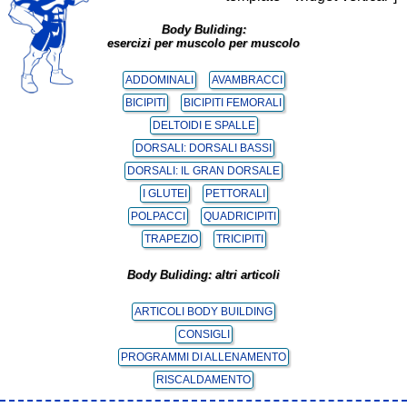
Body Buliding:
esercizi per muscolo per muscolo
ADDOMINALI
AVAMBRACCI
BICIPITI
BICIPITI FEMORALI
DELTOIDI E SPALLE
DORSALI: DORSALI BASSI
DORSALI: IL GRAN DORSALE
I GLUTEI
PETTORALI
POLPACCI
QUADRICIPITI
TRAPEZIO
TRICIPITI
Body Buliding: altri articoli
ARTICOLI BODY BUILDING
CONSIGLI
PROGRAMMI DI ALLENAMENTO
RISCALDAMENTO