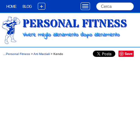
+
HOME
BLOG
PERSONAL FITNESS
Vivere meglio allenamento dopo allenamento
Save
...
Personal Fitness
>
Arti Marziali
> Kendo