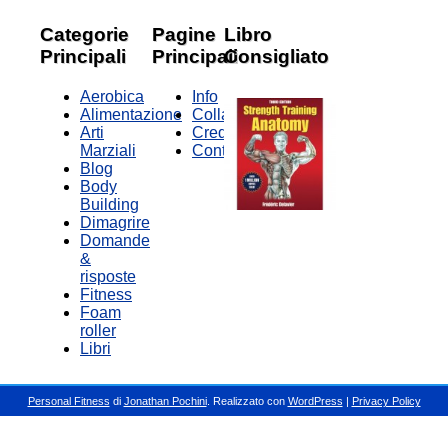
Categorie
Pagine
Libro
Principali
Principali
Consigliato
Aerobica
Info
Alimentazione
Collabora
Arti
Credits
Marziali
Contatti
Blog
Body
Building
Dimagrire
Domande
&
risposte
Fitness
Foam
roller
Libri
Personal Fitness
di
Jonathan Pochini
. Realizzato con
WordPress
|
Privacy Policy