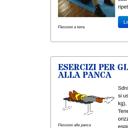
ripet
Le
Flessioni a terra
ESERCIZI PER G
ALLA PANCA
Sdra
si u
kg),
Tene
oriz
Flessioni alla panca
espi