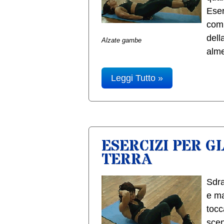
Eser
comi
dell
Alzate gambe
alme
Leggi Tutto »
ESERCIZI PER G
TERRA
Sdra
e ma
tocc
scen