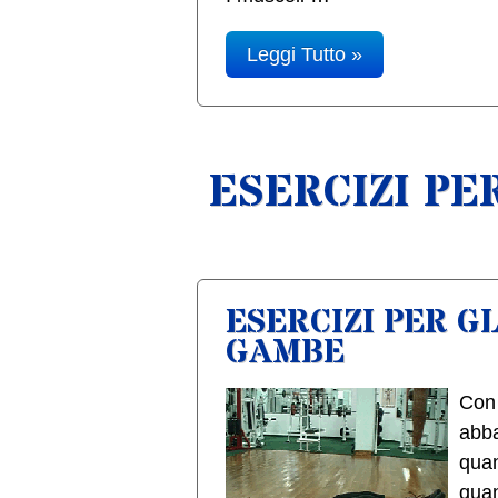
Leggi Tutto »
ESERCIZI PE
ESERCIZI PER G
GAMBE
Con 
abba
quan
quan