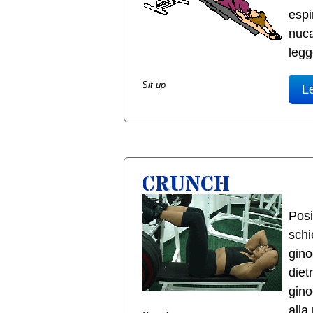
espi
nuca
legg
Sit up
Le
CRUNCH
Posi
schi
gino
diet
gino
alla