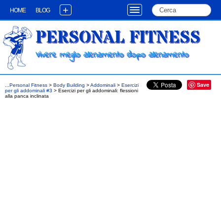
+
HOME
BLOG
PERSONAL FITNESS
Vivere meglio allenamento dopo allenamento
Save
...
Personal Fitness
>
Body Building
>
Addominali
>
Esercizi
per gli addominali #3
> Esercizi per gli addominali: flessioni
alla panca inclinata