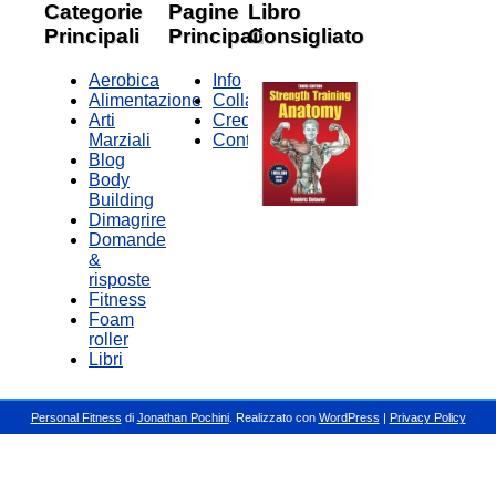
Categorie
Pagine
Libro
Principali
Principali
Consigliato
Aerobica
Info
Alimentazione
Collabora
Arti
Credits
Marziali
Contatti
Blog
Body
Building
Dimagrire
Domande
&
risposte
Fitness
Foam
roller
Libri
Personal Fitness
di
Jonathan Pochini
. Realizzato con
WordPress
|
Privacy Policy