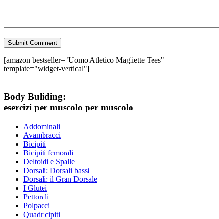
[amazon bestseller="Uomo Atletico Magliette Tees"
template="widget-vertical"]
Body Buliding:
esercizi per muscolo per muscolo
Addominali
Avambracci
Bicipiti
Bicipiti femorali
Deltoidi e Spalle
Dorsali: Dorsali bassi
Dorsali: il Gran Dorsale
I Glutei
Pettorali
Polpacci
Quadricipiti