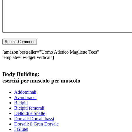
[amazon bestseller="Uomo Atletico Magliette Tees"
template="widget-vertical"]
Body Buliding:
esercizi per muscolo per muscolo
Addominali
Avambracci
Bicipiti
Bicipiti femorali
Deltoidi e Spalle
Dorsali: Dorsali bassi
Dorsali: il Gran Dorsale
I Glutei