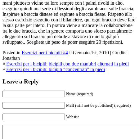
mani piuttosto vicine tra loro sempre con i palmi rivolti in alto,
eseguire quindi una serie di flessioni degli avambracci sulle braccia.
Inspirare a braccia distese ed espirate a braccia flesse. Rispetto allo
stesso esercizio eseguito con il bilanciere, qui ogni braccio deve fare
la sua parte per intero. In pratica viene a mancare la collaborazione
tra le due braccia, che in genere comporta uno sforzo parzialmente
alleggerito sul braccio più debole a sfavore di quello già più
sviluppato.. Scegliete un peso da poter eseguire 20 ripetizioni.
Posted in
Esercizi per i bicipiti #4
il Gennaio 1st, 2010 | Credits:
Jonathan
«
Esercizi per i bicipiti: bicipiti con due manubri alternati in piedi
»
Esercizi per i bicipiti: bicipiti “concentrati” in piedi
Leave a Reply
Name (required)
Mail (will not be published) (required)
Website