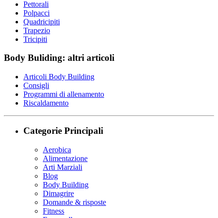
Pettorali
Polpacci
Quadricipiti
Trapezio
Tricipiti
Body Buliding: altri articoli
Articoli Body Building
Consigli
Programmi di allenamento
Riscaldamento
Categorie Principali
Aerobica
Alimentazione
Arti Marziali
Blog
Body Building
Dimagrire
Domande & risposte
Fitness