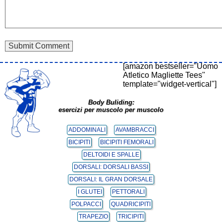
[amazon bestseller="Uomo
Atletico Magliette Tees"
template="widget-vertical"]
Body Buliding:
esercizi per muscolo per muscolo
ADDOMINALI
AVAMBRACCI
BICIPITI
BICIPITI FEMORALI
DELTOIDI E SPALLE
DORSALI: DORSALI BASSI
DORSALI: IL GRAN DORSALE
I GLUTEI
PETTORALI
POLPACCI
QUADRICIPITI
TRAPEZIO
TRICIPITI