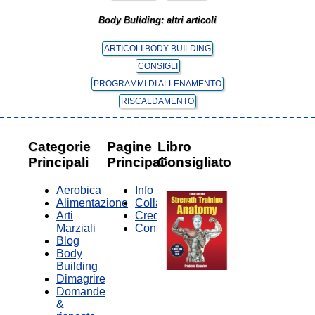
Body Buliding: altri articoli
ARTICOLI BODY BUILDING
CONSIGLI
PROGRAMMI DI ALLENAMENTO
RISCALDAMENTO
Categorie
Pagine
Libro
Principali
Principali
Consigliato
Aerobica
Info
Alimentazione
Collabora
Arti
Credits
Marziali
Contatti
Blog
Body
Building
Dimagrire
Domande
&