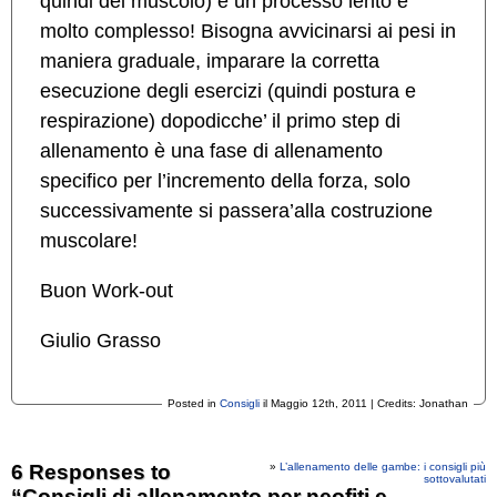
quindi del muscolo) è un processo lento e
molto complesso! Bisogna avvicinarsi ai pesi in
maniera graduale, imparare la corretta
esecuzione degli esercizi (quindi postura e
respirazione) dopodicche’ il primo step di
allenamento è una fase di allenamento
specifico per l’incremento della forza, solo
successivamente si passera’alla costruzione
muscolare!
Buon Work-out
Giulio Grasso
Posted in
Consigli
il Maggio 12th, 2011 | Credits: Jonathan
6 Responses to
»
L’allenamento delle gambe: i consigli più
sottovalutati
“Consigli di allenamento per neofiti e