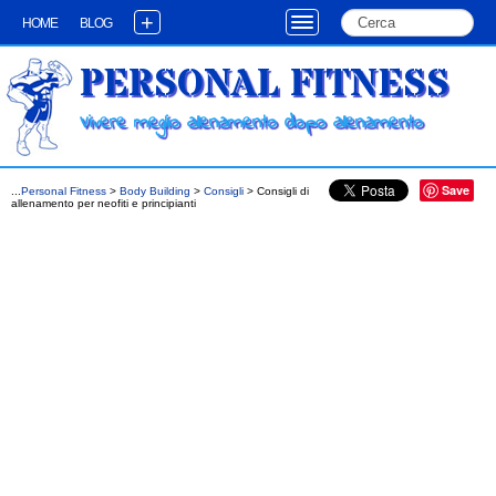
+
HOME
BLOG
PERSONAL FITNESS
Vivere meglio allenamento dopo allenamento
Save
...
Personal Fitness
>
Body Building
>
Consigli
> Consigli di
allenamento per neofiti e principianti