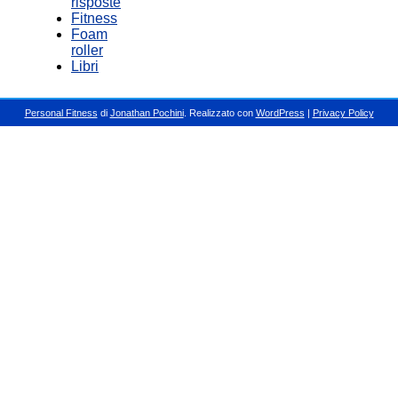
risposte
Fitness
Foam
roller
Libri
Personal Fitness
di
Jonathan Pochini
. Realizzato con
WordPress
|
Privacy Policy