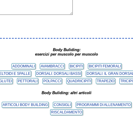
Body Buliding:
esercizi per muscolo per muscolo
ADDOMINALI
AVAMBRACCI
BICIPITI
BICIPITI FEMORALI
ELTOIDI E SPALLE
DORSALI: DORSALI BASSI
DORSALI: IL GRAN DORSA
 GLUTEI
PETTORALI
POLPACCI
QUADRICIPITI
TRAPEZIO
TRICIPI
Body Buliding: altri articoli
ARTICOLI BODY BUILDING
CONSIGLI
PROGRAMMI DI ALLENAMENTO
RISCALDAMENTO