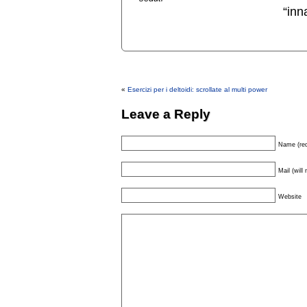
“inn
«
Esercizi per i deltoidi: scrollate al multi power
Leave a Reply
Name (req
Mail (will
Website