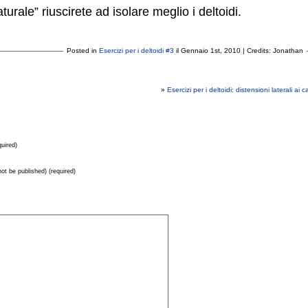
aturale” riuscirete ad isolare meglio i deltoidi.
Posted in
Esercizi per i deltoidi #3
il Gennaio 1st, 2010 | Credits: Jonathan
»
Esercizi per i deltoidi: distensioni laterali ai c
uired)
 not be published) (required)