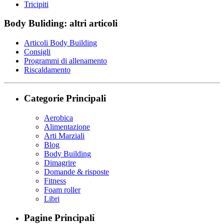
Tricipiti
Body Buliding: altri articoli
Articoli Body Building
Consigli
Programmi di allenamento
Riscaldamento
Categorie Principali
Aerobica
Alimentazione
Arti Marziali
Blog
Body Building
Dimagrire
Domande & risposte
Fitness
Foam roller
Libri
Pagine Principali