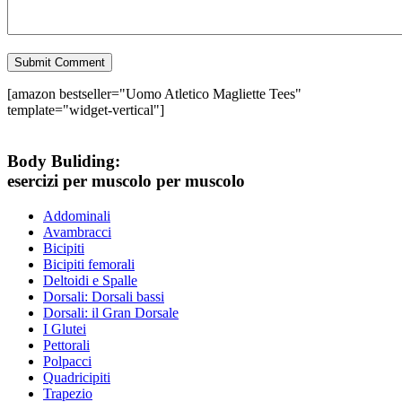
[amazon bestseller="Uomo Atletico Magliette Tees"
template="widget-vertical"]
Body Buliding:
esercizi per muscolo per muscolo
Addominali
Avambracci
Bicipiti
Bicipiti femorali
Deltoidi e Spalle
Dorsali: Dorsali bassi
Dorsali: il Gran Dorsale
I Glutei
Pettorali
Polpacci
Quadricipiti
Trapezio