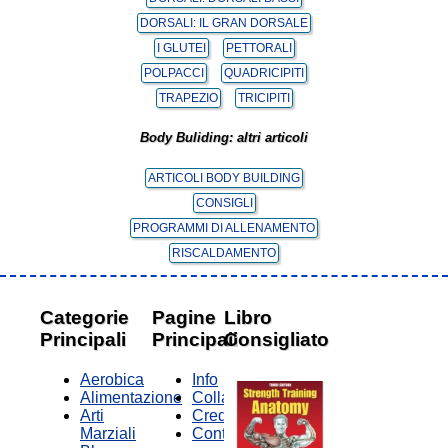
DORSALI: IL GRAN DORSALE
I GLUTEI
PETTORALI
POLPACCI
QUADRICIPITI
TRAPEZIO
TRICIPITI
Body Buliding: altri articoli
ARTICOLI BODY BUILDING
CONSIGLI
PROGRAMMI DI ALLENAMENTO
RISCALDAMENTO
Categorie
Pagine
Libro
Principali
Principali
Consigliato
Aerobica
Info
Alimentazione
Collabora
Arti
Credits
Marziali
Contatti