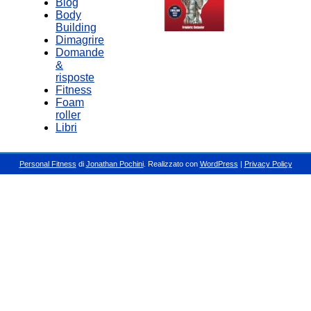
Blog
Body
Building
Dimagrire
Domande
&
risposte
Fitness
Foam
roller
Libri
Personal Fitness
di
Jonathan Pochini
. Realizzato con
WordPress
|
Privacy Policy