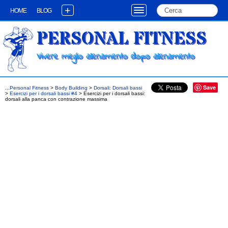
+
HOME
BLOG
PERSONAL FITNESS
Vivere meglio allenamento dopo allenamento
Save
...
Personal Fitness
>
Body Building
>
Dorsali: Dorsali bassi
>
Esercizi per i dorsali bassi #4
> Esercizi per i dorsali bassi:
dorsali alla panca con contrazione massima