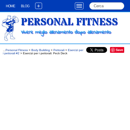
+
HOME
BLOG
PERSONAL FITNESS
Vivere meglio allenamento dopo allenamento
Save
...
Personal Fitness
>
Body Building
>
Pettorali
>
Esercizi per
i pettorali #2
> Esercizi per i pettorali: Peck Deck