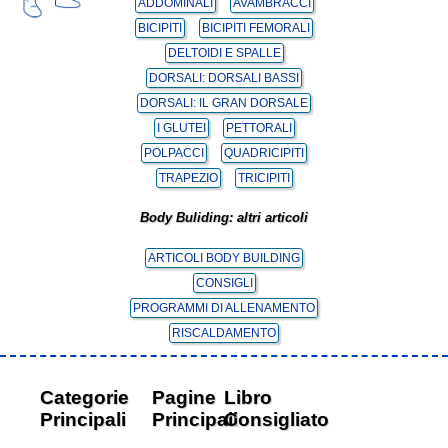
ADDOMINALI
AVAMBRACCI
BICIPITI
BICIPITI FEMORALI
DELTOIDI E SPALLE
DORSALI: DORSALI BASSI
DORSALI: IL GRAN DORSALE
I GLUTEI
PETTORALI
POLPACCI
QUADRICIPITI
TRAPEZIO
TRICIPITI
Body Buliding: altri articoli
ARTICOLI BODY BUILDING
CONSIGLI
PROGRAMMI DI ALLENAMENTO
RISCALDAMENTO
Categorie
Pagine
Libro
Principali
Principali
Consigliato