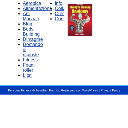
Aerobica
Info
Alimentazione
Collabora
Arti
Credits
Marziali
Contatti
Blog
Body
Building
Dimagrire
Domande
&
risposte
Fitness
Foam
roller
Libri
Personal Fitness
di
Jonathan Pochini
. Realizzato con
WordPress
|
Privacy Policy