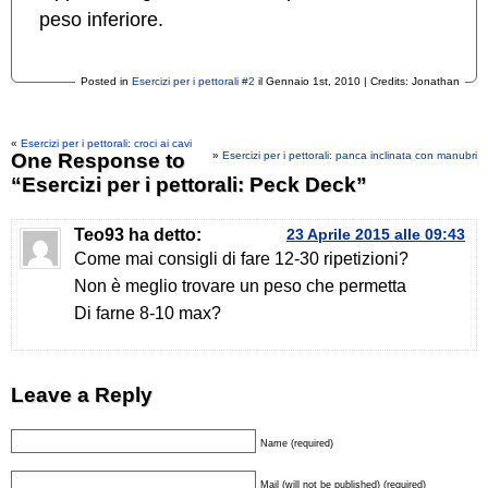
peso inferiore.
Posted in
Esercizi per i pettorali #2
il Gennaio 1st, 2010 | Credits: Jonathan
«
Esercizi per i pettorali: croci ai cavi
One Response to
»
Esercizi per i pettorali: panca inclinata con manubri
“Esercizi per i pettorali: Peck Deck”
Teo93
ha detto:
23 Aprile 2015 alle 09:43
Come mai consigli di fare 12-30 ripetizioni?
Non è meglio trovare un peso che permetta
Di farne 8-10 max?
Leave a Reply
Name (required)
Mail (will not be published) (required)