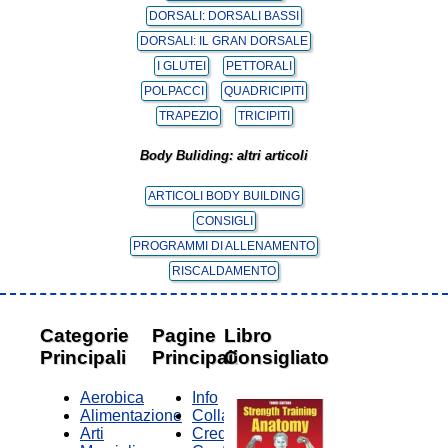
DORSALI: DORSALI BASSI
DORSALI: IL GRAN DORSALE
I GLUTEI
PETTORALI
POLPACCI
QUADRICIPITI
TRAPEZIO
TRICIPITI
Body Buliding: altri articoli
ARTICOLI BODY BUILDING
CONSIGLI
PROGRAMMI DI ALLENAMENTO
RISCALDAMENTO
Categorie
Pagine
Libro
Principali
Principali
Consigliato
Aerobica
Info
Alimentazione
Collabora
Arti
Credits