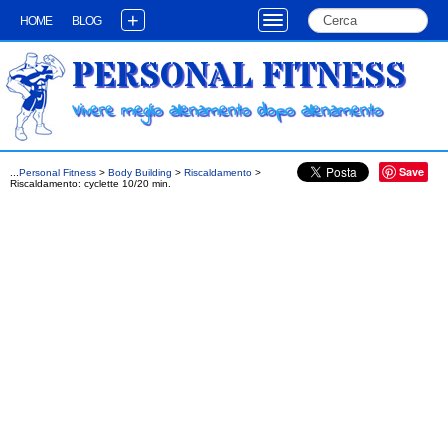
+
HOME
BLOG
PERSONAL FITNESS
Vivere meglio allenamento dopo allenamento
Save
...
Personal Fitness
>
Body Building
>
Riscaldamento
>
Riscaldamento: cyclette 10/20 min.