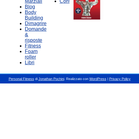
Marziali
Contatti
Blog
Body
Building
Dimagrire
Domande
&
risposte
Fitness
Foam
roller
Libri
Personal Fitness
di
Jonathan Pochini
. Realizzato con
WordPress
|
Privacy Policy