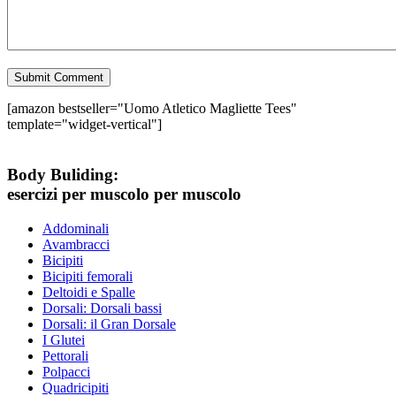
[amazon bestseller="Uomo Atletico Magliette Tees"
template="widget-vertical"]
Body Buliding:
esercizi per muscolo per muscolo
Addominali
Avambracci
Bicipiti
Bicipiti femorali
Deltoidi e Spalle
Dorsali: Dorsali bassi
Dorsali: il Gran Dorsale
I Glutei
Pettorali
Polpacci
Quadricipiti