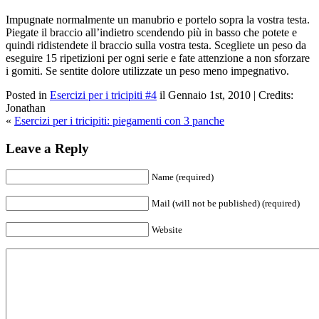
Impugnate normalmente un manubrio e portelo sopra la vostra testa.
Piegate il braccio all’indietro scendendo più in basso che potete e
quindi ridistendete il braccio sulla vostra testa. Scegliete un peso da
eseguire 15 ripetizioni per ogni serie e fate attenzione a non sforzare
i gomiti. Se sentite dolore utilizzate un peso meno impegnativo.
Posted in
Esercizi per i tricipiti #4
il Gennaio 1st, 2010 | Credits:
Jonathan
«
Esercizi per i tricipiti: piegamenti con 3 panche
Leave a Reply
Name (required)
Mail (will not be published) (required)
Website