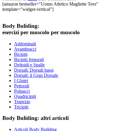
[amazon bestseller="Uomo Atletico Magliette Tees"
template="widget-vertical"]
Body Buliding:
esercizi per muscolo per muscolo
Addominali
Avambracci
Bicipiti
Bicipiti femorali
Deltoidi e Spalle
Dorsali: Dorsali bassi
Dorsali: il Gran Dorsale
I Glutei
Pettorali
Polpacci
Quadricipiti
Trapezio
Tricipiti
Body Buliding: altri articoli
Articoli Body Building