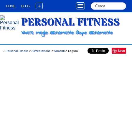
+
HOME
BLOG
PERSONAL FITNESS
Vivere meglio allenamento dopo allenamento
Save
...
Personal Fitness
>
Alimentazione
>
Alimenti
> Legumi