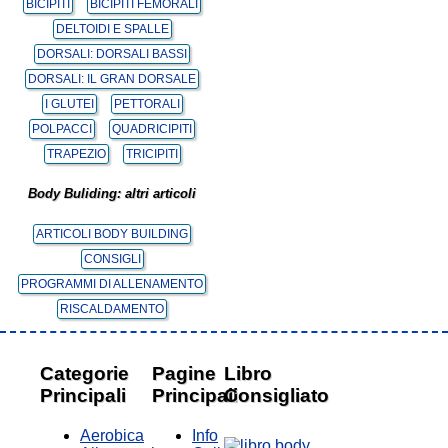
BICIPITI
BICIPITI FEMORALI
DELTOIDI E SPALLE
DORSALI: DORSALI BASSI
DORSALI: IL GRAN DORSALE
I GLUTEI
PETTORALI
POLPACCI
QUADRICIPITI
TRAPEZIO
TRICIPITI
Body Buliding: altri articoli
ARTICOLI BODY BUILDING
CONSIGLI
PROGRAMMI DI ALLENAMENTO
RISCALDAMENTO
Categorie
Pagine
Libro
Principali
Principali
Consigliato
Aerobica
Info