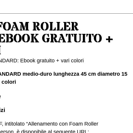
FOAM ROLLER
EBOOK GRATUITO +
I
NDARD medio-duro lunghezza 45 cm diametro 15
 colori
e
izi
F, intitolato “Allenamento con Foam Roller
rson, è disponibile al seguente URL: