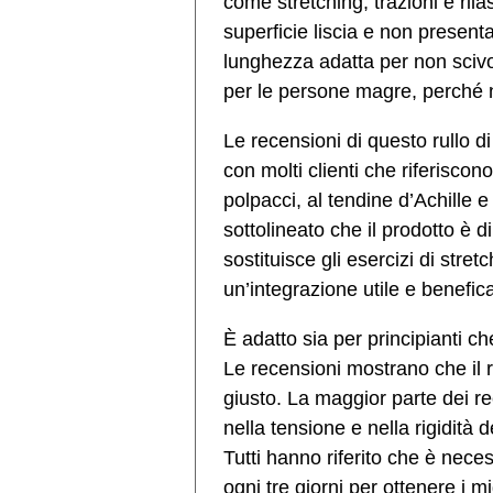
come stretching, trazioni e ri
superficie liscia e non present
lunghezza adatta per non sciv
per le persone magre, perché 
Le recensioni di questo rullo 
con molti clienti che riferiscono
polpacci, al tendine d’Achille 
sottolineato che il prodotto è d
sostituisce gli esercizi di str
un’integrazione utile e benefica
È adatto sia per principianti ch
Le recensioni mostrano che il r
giusto. La maggior parte dei re
nella tensione e nella rigidità d
Tutti hanno riferito che è necess
ogni tre giorni per ottenere i migl