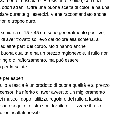
lassamento muscolare. È resistente, solido, con una
a odori strani. Offre una buona scelta di colori e ha una
olare durante gli esercizi. Viene raccomandato anche
non è troppo duro.
di schiuma di 15 x 45 cm sono generalmente positive,
 di aver trovato sollievo dal dolore alla schiena, ai
e ad altre parti del corpo. Molti hanno anche
i buona qualità e ha un prezzo ragionevole. Il rullo non
etching o di rafforzamento, ma può essere
 per la salute.
e per esperti.
ullo a fascia è un prodotto di buona qualità e al prezzo
censori ha riferito di aver avvertito un miglioramento
ei muscoli dopo l’utilizzo regolare del rullo a fascia.
ario seguire le istruzioni fornite e utilizzare il rullo
iori risultati possibili.