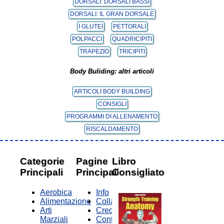
DORSALI: DORSALI BASSI
DORSALI: IL GRAN DORSALE
I GLUTEI
PETTORALI
POLPACCI
QUADRICIPITI
TRAPEZIO
TRICIPITI
Body Buliding: altri articoli
ARTICOLI BODY BUILDING
CONSIGLI
PROGRAMMI DI ALLENAMENTO
RISCALDAMENTO
Categorie
Pagine
Libro
Principali
Principali
Consigliato
Aerobica
Info
Alimentazione
Collabora
Arti
Credits
Marziali
Contatti