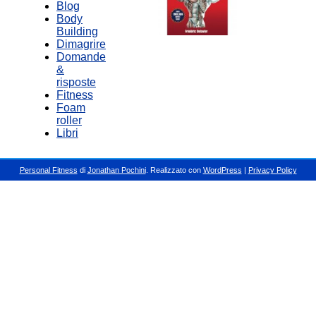
Blog
Body
Building
Dimagrire
Domande
&
risposte
Fitness
Foam
roller
Libri
Personal Fitness
di
Jonathan Pochini
. Realizzato con
WordPress
|
Privacy Policy