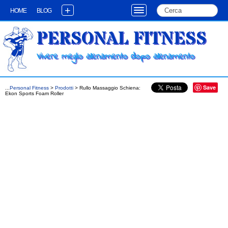
+
HOME
BLOG
PERSONAL FITNESS
Vivere meglio allenamento dopo allenamento
Save
...
Personal Fitness
>
Prodotti
>
Rullo Massaggio Schiena:
Ekon Sports Foam Roller