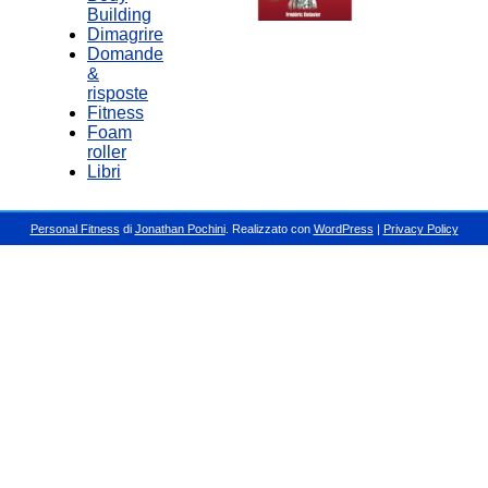
Building
Dimagrire
Domande
&
risposte
Fitness
Foam
roller
Libri
Personal Fitness
di
Jonathan Pochini
. Realizzato con
WordPress
|
Privacy Policy