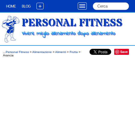
+
HOME
BLOG
PERSONAL FITNESS
Vivere meglio allenamento dopo allenamento
Save
...
Personal Fitness
>
Alimentazione
>
Alimenti
>
Frutta
>
Arancia