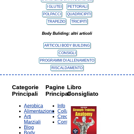
I GLUTEI
PETTORALI
POLPACCI
QUADRICIPITI
TRAPEZIO
TRICIPITI
Body Buliding: altri articoli
ARTICOLI BODY BUILDING
CONSIGLI
PROGRAMMI DI ALLENAMENTO
RISCALDAMENTO
Categorie
Pagine
Libro
Principali
Principali
Consigliato
Aerobica
Info
Alimentazione
Collabora
Arti
Credits
Marziali
Contatti
Blog
Body