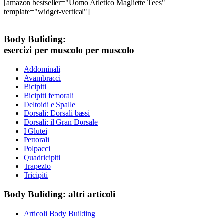
[amazon bestseller="Uomo Atletico Magliette Tees"
template="widget-vertical"]
Body Buliding:
esercizi per muscolo per muscolo
Addominali
Avambracci
Bicipiti
Bicipiti femorali
Deltoidi e Spalle
Dorsali: Dorsali bassi
Dorsali: il Gran Dorsale
I Glutei
Pettorali
Polpacci
Quadricipiti
Trapezio
Tricipiti
Body Buliding: altri articoli
Articoli Body Building