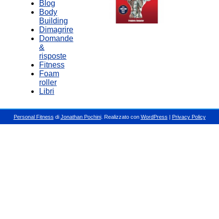
Blog
Body
Building
Dimagrire
Domande
&
risposte
Fitness
Foam
roller
Libri
Personal Fitness
di
Jonathan Pochini
. Realizzato con
WordPress
|
Privacy Policy