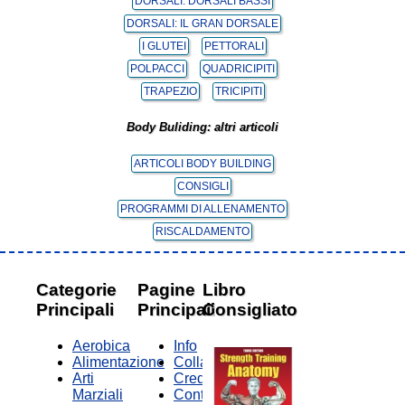
DORSALI: DORSALI BASSI
DORSALI: IL GRAN DORSALE
I GLUTEI
PETTORALI
POLPACCI
QUADRICIPITI
TRAPEZIO
TRICIPITI
Body Buliding: altri articoli
ARTICOLI BODY BUILDING
CONSIGLI
PROGRAMMI DI ALLENAMENTO
RISCALDAMENTO
Categorie
Pagine
Libro
Principali
Principali
Consigliato
Aerobica
Info
Alimentazione
Collabora
Arti
Credits
Marziali
Contatti