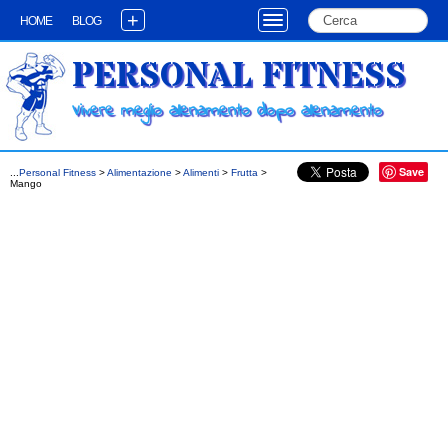
+
HOME
BLOG
PERSONAL FITNESS
Vivere meglio allenamento dopo allenamento
Save
...
Personal Fitness
>
Alimentazione
>
Alimenti
>
Frutta
>
Mango